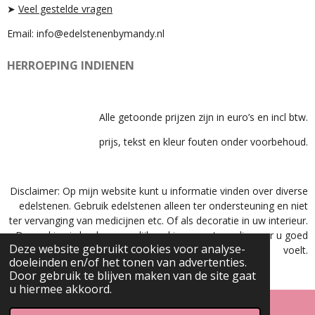
➤
Veel gestelde vragen
Email: info@edelstenenbymandy.nl
HERROEPING INDIENEN
Alle getoonde prijzen zijn in euro’s en incl btw.
prijs, tekst en kleur fouten onder voorbehoud.
Disclaimer: Op mijn website kunt u informatie vinden over diverse
edelstenen. Gebruik edelstenen alleen ter ondersteuning en niet
ter vervanging van medicijnen etc. Of als decoratie in uw interieur.
De werking is heel persoonlijk en kies een steen die voor u goed
Deze website gebruikt cookies voor analyse-
voelt.
doeleinden en/of het tonen van advertenties.
© 2023 - 2025 EdelstenenByMandy
Door gebruik te blijven maken van de site gaat
u hiermee akkoord.