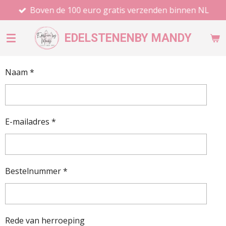
Boven de 100 euro gratis verzenden binnen NL
Ga
direct
naar
EDELSTENEN
BY MANDY
de
hoofdinhoud
Naam *
E-mailadres *
Bestelnummer *
Rede van herroeping