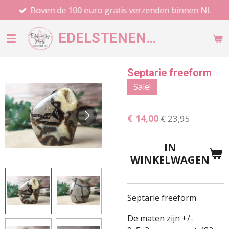
Boven de 100 euro gratis verzenden binnen NL
Ga
direct
EDELSTENEN
BY MANDY
naar
de
hoofdinhoud
Septarie freeform
Sale!
€ 14,00
€ 23,95
IN
WINKELWAGEN
Septarie freeform
De maten zijn +/-