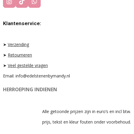
I
T
W
N
I
H
S
K
A
T
T
T
Klantenservice:
A
O
S
G
K
A
R
P
A
P
➤
Verzending
M
➤
Retourneren
➤
Veel gestelde vragen
Email: info@edelstenenbymandy.nl
HERROEPING INDIENEN
Alle getoonde prijzen zijn in euro’s en incl btw.
prijs, tekst en kleur fouten onder voorbehoud.