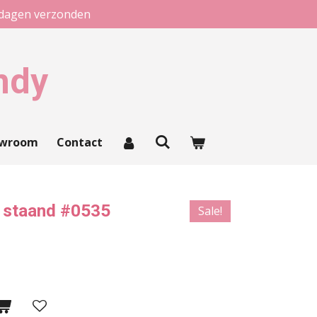
kdagen verzonden
ndy
owroom
Contact
 staand #0535
Sale!