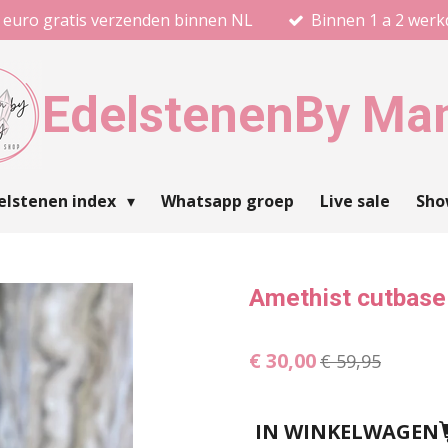
 euro gratis verzenden binnen NL
Binnen 1 a 2 wer
Edelstenen
By Ma
elstenen index
Whatsapp groep
Live sale
Sh
Amethist cutbase
€ 30,00
€ 59,95
IN WINKELWAGEN