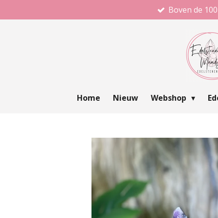
Boven de 100
Ga
direct
naar
de
hoofdinhoud
Home
Nieuw
Webshop
Ed