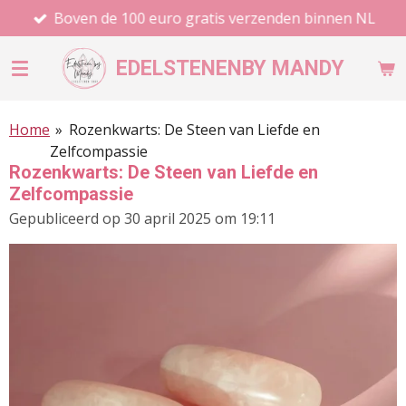
Boven de 100 euro gratis verzenden binnen NL
Ga
direct
naar
EDELSTENEN
BY MANDY
de
hoofdinhoud
Home
»
Rozenkwarts: De Steen van Liefde en
Zelfcompassie
Rozenkwarts: De Steen van Liefde en
Zelfcompassie
Gepubliceerd op 30 april 2025 om 19:11