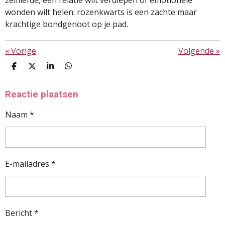
zelfliefde, een relatie wilt verdiepen of emotionele
wonden wilt helen: rozenkwarts is een zachte maar
krachtige bondgenoot op je pad.
«
Vorige
Volgende
»
D
D
S
D
E
E
H
E
L
E
A
L
E
L
R
E
Reactie plaatsen
N
E
N
Naam *
E-mailadres *
Bericht *