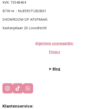
KVK: 73548464
BTW nr. : NL859571282B01
SHOWROOM OP AFSPRAAK:
Kastanjelaan 20 Loosdrecht
Algemene voorwaarden
Privacy
➤
Blog
I
T
W
N
I
H
S
K
A
T
T
T
Klantenservice:
A
O
S