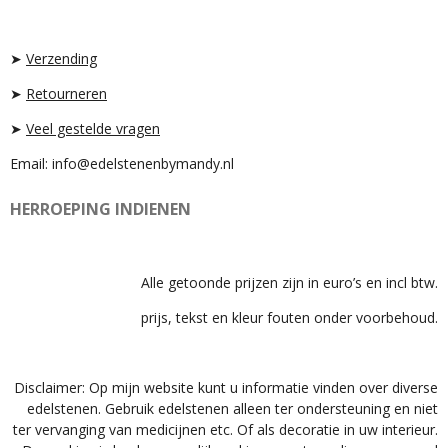
G
K
A
R
P
A
P
➤
Verzending
M
➤
Retourneren
➤
Veel gestelde vragen
Email: info@edelstenenbymandy.nl
HERROEPING INDIENEN
Alle getoonde prijzen zijn in euro’s en incl btw.
prijs, tekst en kleur fouten onder voorbehoud.
Disclaimer: Op mijn website kunt u informatie vinden over diverse
edelstenen. Gebruik edelstenen alleen ter ondersteuning en niet
ter vervanging van medicijnen etc. Of als decoratie in uw interieur.