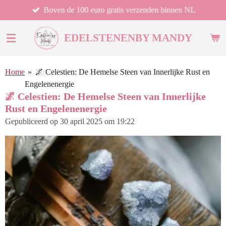
Boven de 100 euro gratis verzenden binnen NL
Ga
direct
naar
EDELSTENEN
BY MANDY
de
hoofdinhoud
Home
»
🌌 Celestien: De Hemelse Steen van Innerlijke Rust en
Engelenenergie
🌌 Celestien: De Hemelse Steen van Innerlijke
Rust en Engelenenergie
Gepubliceerd op 30 april 2025 om 19:22