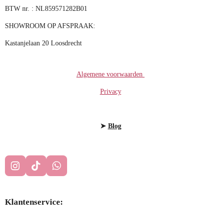
BTW nr. : NL859571282B01
SHOWROOM OP AFSPRAAK:
Kastanjelaan 20 Loosdrecht
Algemene voorwaarden
Privacy
➤
Blog
I
T
W
N
I
H
S
K
A
T
T
T
Klantenservice:
A
O
S
G
K
A