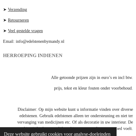
R
P
A
P
➤
Verzending
M
➤
Retourneren
➤
Veel gestelde vragen
Email: info@edelstenenbymandy.nl
HERROEPING INDIENEN
Alle getoonde prijzen zijn in euro’s en incl btw.
prijs, tekst en kleur fouten onder voorbehoud.
Disclaimer: Op mijn website kunt u informatie vinden over diverse
edelstenen. Gebruik edelstenen alleen ter ondersteuning en niet ter
vervanging van medicijnen etc. Of als decoratie in uw interieur. De
werking is heel persoonlijk en kies een steen die voor u goed voelt.
Deze website gebruikt cookies voor analyse-doeleinden
© 2023 - 2025 EdelstenenByMandy