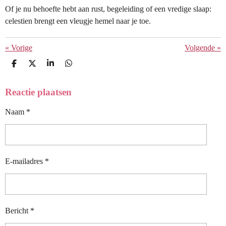
Of je nu behoefte hebt aan rust, begeleiding of een vredige slaap:
celestien brengt een vleugje hemel naar je toe.
«
Vorige
Volgende
»
D
D
S
D
E
E
H
E
L
E
A
L
E
L
R
E
Reactie plaatsen
N
E
N
Naam *
E-mailadres *
Bericht *