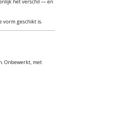
enlijk het verschil — en
e vorm geschikt is.
en. Onbewerkt, met