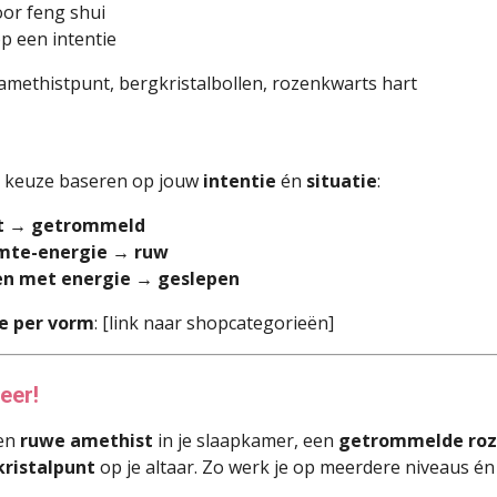
voor feng shui
p een intentie
amethistpunt, bergkristalbollen, rozenkwarts hart
je keuze baseren op jouw
intentie
én
situatie
:
t → getrommeld
imte-energie → ruw
en met energie → geslepen
ie per vorm
: [link naar shopcategorieën]
eer!
een
ruwe amethist
in je slaapkamer, een
getrommelde ro
ristalpunt
op je altaar. Zo werk je op meerdere niveaus én s