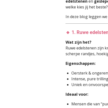
edelstenen
en
geslep
welke kies jij het beste?
In deze blog leggen we 
🔹 1. Ruwe edelste
Wat zijn het?
Ruwe edelstenen zijn kr
scherpe randjes, hoeki
Eigenschappen:
Oersterk & ongere
Intense, pure trilli
Uniek en onvoorspe
Ideaal voor:
Mensen die van “pu