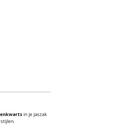
zenkwarts
in je jaszak
tijlen.