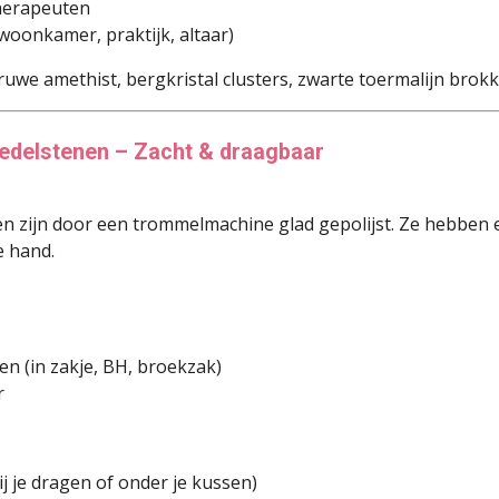
herapeuten
woonkamer, praktijk, altaar)
ruwe amethist, bergkristal clusters, zwarte toermalijn brok
edelstenen – Zacht & draagbaar
 zijn door een trommelmachine glad gepolijst. Ze hebben 
e hand.
gen (in zakje, BH, broekzak)
r
ij je dragen of onder je kussen)