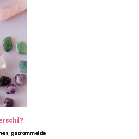
erschil?
nen
,
getrommelde