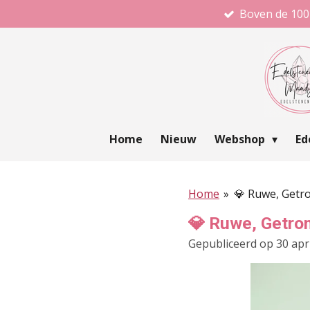
Boven de 100
Ga
direct
naar
de
hoofdinhoud
Home
Nieuw
Webshop
Ed
Home
»
💎 Ruwe, Getro
💎 Ruwe, Getro
Gepubliceerd op 30 apr