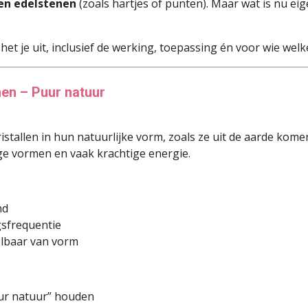
en edelstenen
(zoals hartjes of punten). Maar wat is nu eig
het je uit, inclusief de werking, toepassing én voor wie welk
nen – Puur natuur
istallen in hun natuurlijke vorm, zoals ze uit de aarde kom
ge vormen en vaak krachtige energie.
md
ngsfrequentie
lbaar van vorm
ur natuur” houden