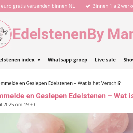
 euro gratis verzenden binnen NL
Binnen 1 a 2 wer
Edelstenen
By Ma
elstenen index
Whatsapp groep
Live sale
Sh
mmelde en Geslepen Edelstenen – Wat is het Verschil?
mmelde en Geslepen Edelstenen – Wat is
il 2025 om 19:30