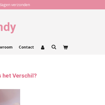
kdagen verzonden
ndy
owroom
Contact
 het Verschil?