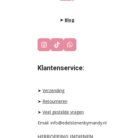
➤
Blog
I
T
W
N
I
H
S
K
A
T
T
T
Klantenservice:
A
O
S
G
K
A
R
P
A
P
➤
Verzending
M
➤
Retourneren
➤
Veel gestelde vragen
Email: info@edelstenenbymandy.nl
HERROEPING INDIENEN