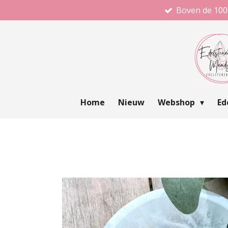
Boven de 100
Ga
direct
naar
de
hoofdinhoud
Home
Nieuw
Webshop
Ed