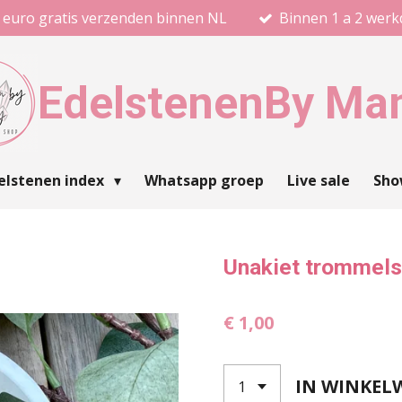
 euro gratis verzenden binnen NL
Binnen 1 a 2 wer
Edelstenen
By Ma
elstenen index
Whatsapp groep
Live sale
Sh
Unakiet trommel
€ 1,00
IN WINKEL