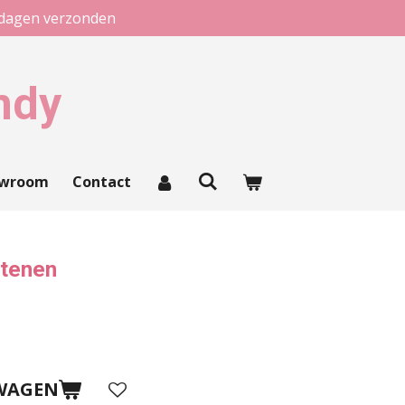
kdagen verzonden
ndy
owroom
Contact
stenen
WAGEN