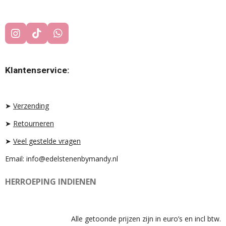
I
T
W
N
I
H
S
K
A
T
T
T
Klantenservice:
A
O
S
G
K
A
R
P
A
P
➤
Verzending
M
➤
Retourneren
➤
Veel gestelde vragen
Email: info@edelstenenbymandy.nl
HERROEPING INDIENEN
Alle getoonde prijzen zijn in euro’s en incl btw.