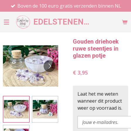
Boven de 100 euro gratis verzenden binnen NL
Ga
direct
EDELSTENEN
BY MANDY
naar
de
hoofdinhoud
Gouden driehoek
ruwe steentjes in
glazen potje
€ 3,95
Laat het me weten
wanneer dit product
weer op voorraad is.