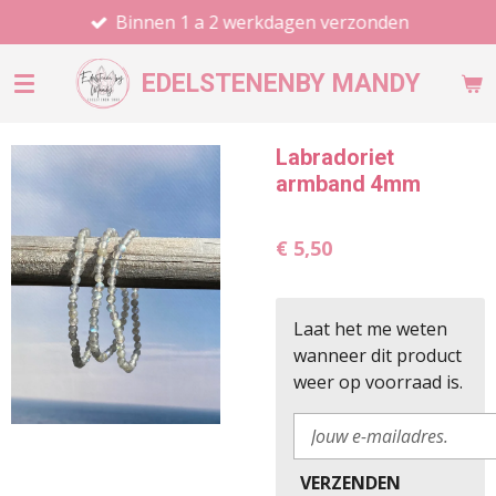
Binnen 1 a 2 werkdagen verzonden
Ga
direct
naar
EDELSTENEN
BY MANDY
de
hoofdinhoud
Labradoriet
armband 4mm
€ 5,50
Laat het me weten
wanneer dit product
weer op voorraad is.
VERZENDEN