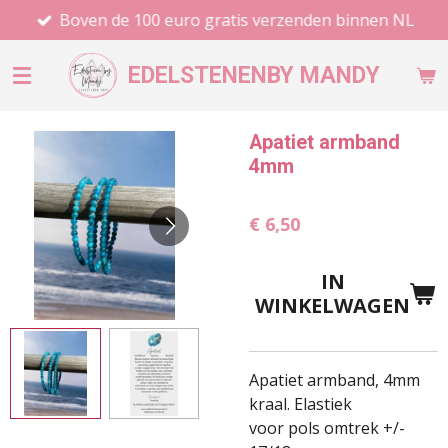
Boven de 100 euro gratis verzenden binnen NL
Ga
direct
naar
EDELSTENEN
BY MANDY
de
hoofdinhoud
Apatiet armband
4mm
€ 6,50
IN
WINKELWAGEN
Apatiet armband, 4mm
kraal. Elastiek
voor pols omtrek +/-