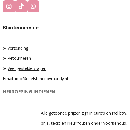
I
T
W
N
I
H
S
K
A
T
T
T
Klantenservice:
A
O
S
G
K
A
R
P
A
P
➤
Verzending
M
➤
Retourneren
➤
Veel gestelde vragen
Email: info@edelstenenbymandy.nl
HERROEPING INDIENEN
Alle getoonde prijzen zijn in euro’s en incl btw.
prijs, tekst en kleur fouten onder voorbehoud.