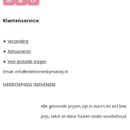
I
T
W
N
I
H
S
K
A
T
T
T
Klantenservice:
A
O
S
G
K
A
R
P
A
P
➤
Verzending
M
➤
Retourneren
➤
Veel gestelde vragen
Email: info@edelstenenbymandy.nl
HERROEPING INDIENEN
Alle getoonde prijzen zijn in euro’s en incl btw.
prijs, tekst en kleur fouten onder voorbehoud.