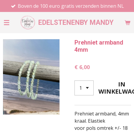
Boven de 100 euro gratis verzenden binnen NL
Ga
direct
naar
EDELSTENEN
BY MANDY
de
hoofdinhoud
Prehniet armband
4mm
€ 6,00
IN
WINKELWA
Prehniet armband, 4mm
kraal. Elastiek
voor pols omtrek +/- 18