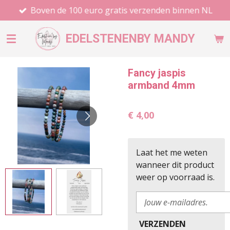
Boven de 100 euro gratis verzenden binnen NL
Ga
direct
naar
EDELSTENEN
BY MANDY
de
hoofdinhoud
Fancy jaspis
armband 4mm
€ 4,00
Laat het me weten
wanneer dit product
weer op voorraad is.
VERZENDEN