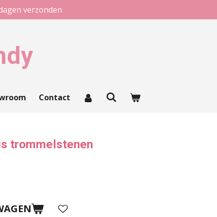
kdagen verzonden
ndy
owroom
Contact
pis trommelstenen
WAGEN