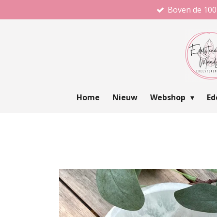
Boven de 100
Ga
direct
naar
de
hoofdinhoud
Home
Nieuw
Webshop
Ed