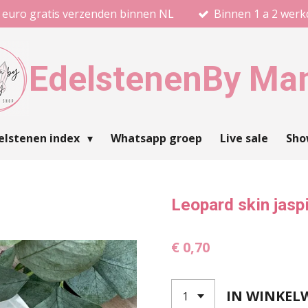
 euro gratis verzenden binnen NL
Binnen 1 a 2 wer
Edelstenen
By Ma
elstenen index
Whatsapp groep
Live sale
Sh
Leopard skin jas
€ 0,70
IN WINKEL