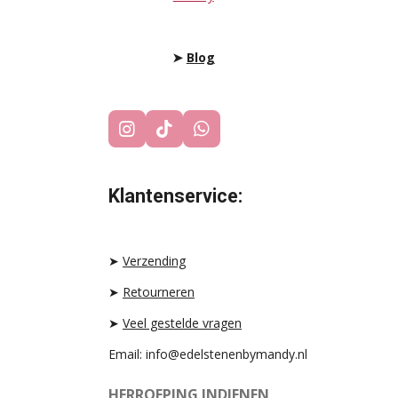
➤
Blog
I
T
W
N
I
H
S
K
A
T
T
T
Klantenservice:
A
O
S
G
K
A
R
P
A
P
➤
Verzending
M
➤
Retourneren
➤
Veel gestelde vragen
Email: info@edelstenenbymandy.nl
HERROEPING INDIENEN