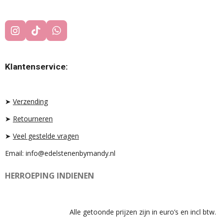
I
T
W
N
I
H
S
K
A
T
T
T
Klantenservice:
A
O
S
G
K
A
R
P
A
P
➤
Verzending
M
➤
Retourneren
➤
Veel gestelde vragen
Email: info@edelstenenbymandy.nl
HERROEPING INDIENEN
Alle getoonde prijzen zijn in euro’s en incl btw.