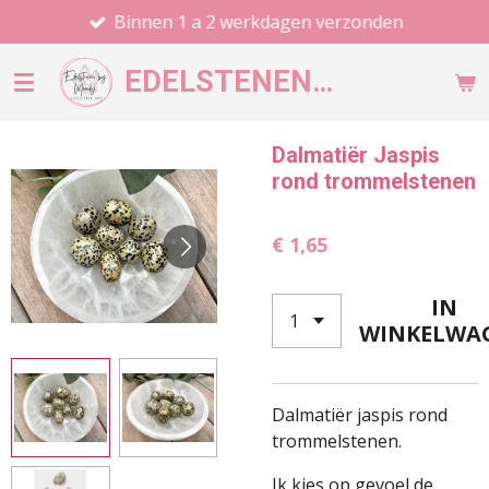
Binnen 1 a 2 werkdagen verzonden
Ga
direct
EDELSTENEN
BY MANDY
naar
de
hoofdinhoud
Dalmatiër Jaspis
rond trommelstenen
€ 1,65
IN
WINKELWA
Dalmatiër jaspis rond
trommelstenen.
Ik kies op gevoel de