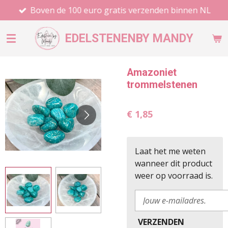
Boven de 100 euro gratis verzenden binnen NL
Ga
direct
naar
EDELSTENEN
BY MANDY
de
hoofdinhoud
Amazoniet
trommelstenen
€ 1,85
Laat het me weten
wanneer dit product
weer op voorraad is.
VERZENDEN