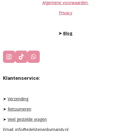
Algemene voorwaarden
Privacy
➤
Blog
I
T
W
N
I
H
S
K
A
T
T
T
Klantenservice:
A
O
S
G
K
A
R
P
A
P
➤
Verzending
M
➤
Retourneren
➤
Veel gestelde vragen
Email: info@edelstenenbymandy.nl