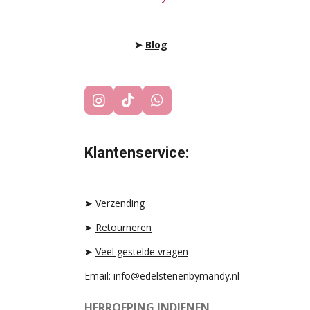
➤
Blog
I
T
W
N
I
H
S
K
A
T
T
T
Klantenservice:
A
O
S
G
K
A
R
P
A
P
➤
Verzending
M
➤
Retourneren
➤
Veel gestelde vragen
Email: info@edelstenenbymandy.nl
HERROEPING INDIENEN