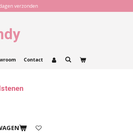
kdagen verzonden
ndy
owroom
Contact
lstenen
WAGEN