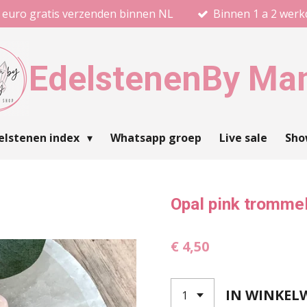
 euro gratis verzenden binnen NL
Binnen 1 a 2 wer
Edelstenen
By Ma
elstenen index
Whatsapp groep
Live sale
Sh
Opal pink tromme
€ 4,50
IN WINKEL