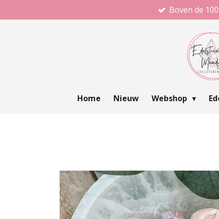
Boven de 100
Ga
direct
naar
de
hoofdinhoud
Home
Nieuw
Webshop
Ed