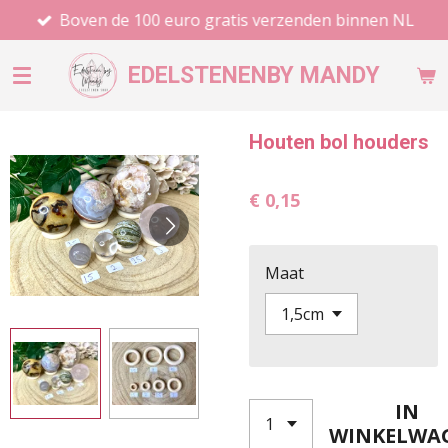
Boven de 100 euro gratis verzenden binnen NL
Ga
direct
naar
EDELSTENEN
BY MANDY
de
hoofdinhoud
Houten bol houders
€ 0,15
Maat
IN
WINKELWA