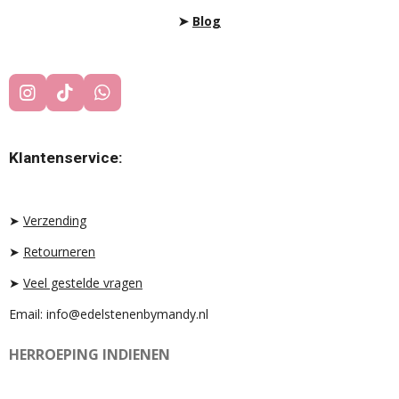
➤
Blog
I
T
W
N
I
H
S
K
A
T
T
T
Klantenservice:
A
O
S
G
K
A
R
P
A
P
➤
Verzending
M
➤
Retourneren
➤
Veel gestelde vragen
Email: info@edelstenenbymandy.nl
HERROEPING INDIENEN