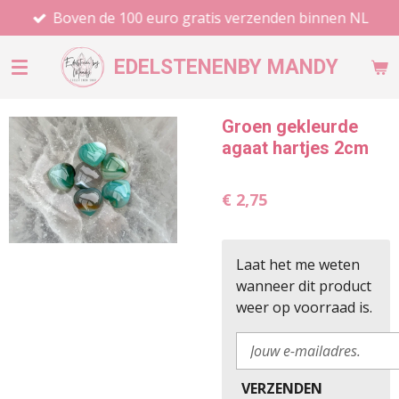
Boven de 100 euro gratis verzenden binnen NL
Ga
direct
naar
EDELSTENEN
BY MANDY
de
hoofdinhoud
Groen gekleurde
agaat hartjes 2cm
€ 2,75
Laat het me weten
wanneer dit product
weer op voorraad is.
VERZENDEN