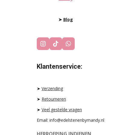
➤
Blog
I
T
W
N
I
H
S
K
A
T
T
T
Klantenservice:
A
O
S
G
K
A
R
P
A
P
➤
Verzending
M
➤
Retourneren
➤
Veel gestelde vragen
Email: info@edelstenenbymandy.nl
HERROEPING INDIENEN