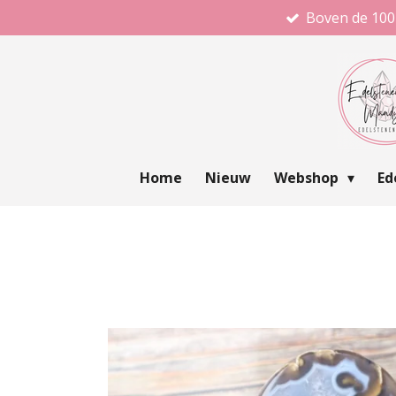
Boven de 100
Ga
direct
naar
de
hoofdinhoud
Home
Nieuw
Webshop
Ed