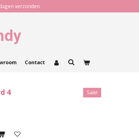
kdagen verzonden
ndy
owroom
Contact
rd 4
Sale!