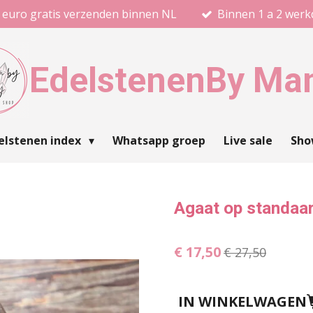
 euro gratis verzenden binnen NL
Binnen 1 a 2 wer
Edelstenen
By Ma
elstenen index
Whatsapp groep
Live sale
Sh
Agaat op standaa
€ 17,50
€ 27,50
IN WINKELWAGEN