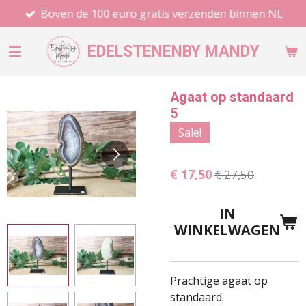
Boven de 100 euro gratis verzenden binnen NL
Ga
direct
naar
EDELSTENEN
BY MANDY
de
hoofdinhoud
Agaat op standaard
5
Sale!
€ 17,50
€ 27,50
IN
WINKELWAGEN
Prachtige agaat op
standaard.