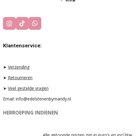
I
T
W
N
I
H
S
K
A
T
T
T
Klantenservice:
A
O
S
G
K
A
R
P
A
P
➤
Verzending
M
➤
Retourneren
➤
Veel gestelde vragen
Email: info@edelstenenbymandy.nl
HERROEPING INDIENEN
Alle getoonde prijzen zijn in euro’s en incl btw.