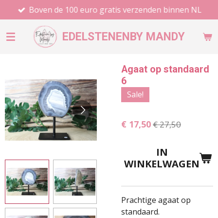
Boven de 100 euro gratis verzenden binnen NL
Ga
direct
naar
EDELSTENEN
BY MANDY
de
hoofdinhoud
Agaat op standaard
6
Sale!
€ 17,50
€ 27,50
IN
WINKELWAGEN
Prachtige agaat op
standaard.