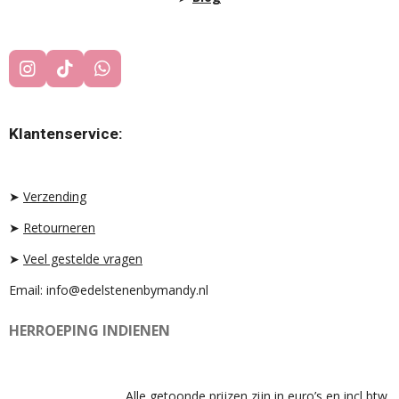
I
T
W
N
I
H
S
K
A
T
T
T
Klantenservice:
A
O
S
G
K
A
R
P
A
P
➤
Verzending
M
➤
Retourneren
➤
Veel gestelde vragen
Email: info@edelstenenbymandy.nl
HERROEPING INDIENEN
Alle getoonde prijzen zijn in euro’s en incl btw.