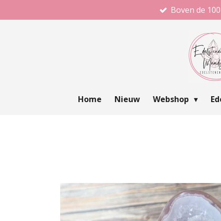
Boven de 100
Ga
direct
naar
de
hoofdinhoud
Home
Nieuw
Webshop
Ed