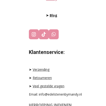
➤
Blog
I
T
W
N
I
H
S
K
A
T
T
T
Klantenservice:
A
O
S
G
K
A
R
P
A
P
➤
Verzending
M
➤
Retourneren
➤
Veel gestelde vragen
Email: info@edelstenenbymandy.nl
HERROEPING INDIENEN