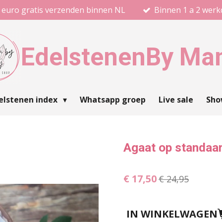
 euro gratis verzenden binnen NL
Binnen 1 a 2 wer
Edelstenen
By Ma
elstenen index
Whatsapp groep
Live sale
Sh
Agaat op standaa
€ 17,50
€ 24,95
IN WINKELWAGEN