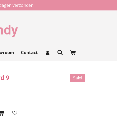
kdagen verzonden
ndy
owroom
Contact
rd 9
Sale!