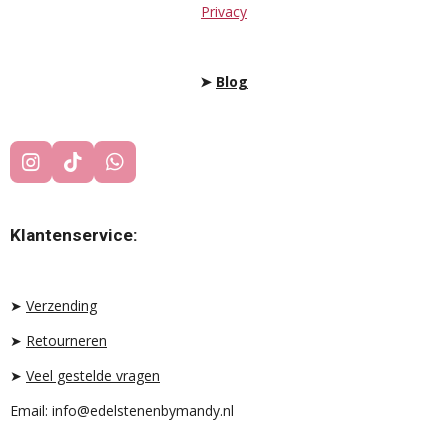
Privacy
➤
Blog
I
T
W
N
I
H
S
K
A
T
T
T
Klantenservice:
A
O
S
G
K
A
R
P
A
P
➤
Verzending
M
➤
Retourneren
➤
Veel gestelde vragen
Email: info@edelstenenbymandy.nl