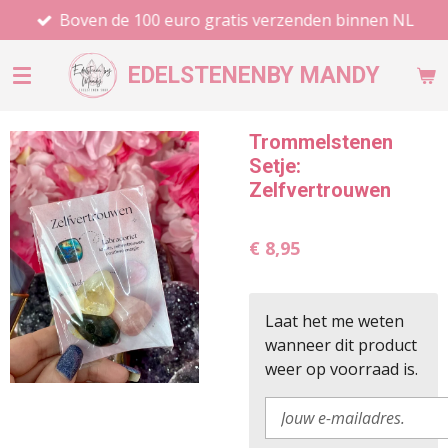
Boven de 100 euro gratis verzenden binnen NL
Ga
direct
naar
EDELSTENEN
BY MANDY
de
hoofdinhoud
Trommelstenen
Setje:
Zelfvertrouwen
€ 8,95
Laat het me weten
wanneer dit product
weer op voorraad is.