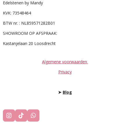
Edelstenen by Mandy
KVK: 73548464
BTW nr. : NL859571282B01
SHOWROOM OP AFSPRAAK:
Kastanjelaan 20 Loosdrecht
Algemene voorwaarden
Privacy
➤
Blog
I
T
W
N
I
H
S
K
A