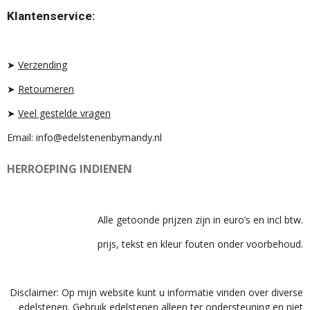
T
T
T
Klantenservice:
A
O
S
G
K
A
R
P
A
P
➤
Verzending
M
➤
Retourneren
➤
Veel gestelde vragen
Email: info@edelstenenbymandy.nl
HERROEPING INDIENEN
Alle getoonde prijzen zijn in euro’s en incl btw.
prijs, tekst en kleur fouten onder voorbehoud.
Disclaimer: Op mijn website kunt u informatie vinden over diverse
edelstenen. Gebruik edelstenen alleen ter ondersteuning en niet