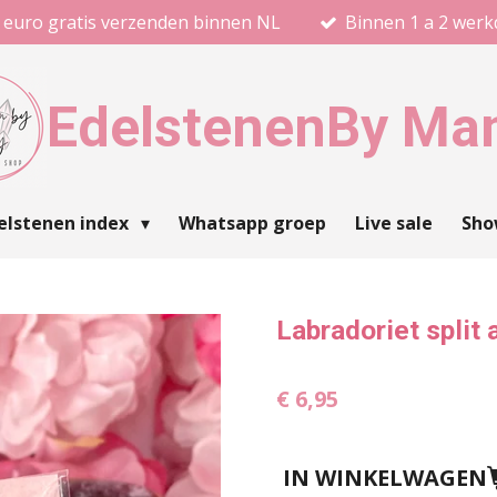
 euro gratis verzenden binnen NL
Binnen 1 a 2 wer
Edelstenen
By Ma
elstenen index
Whatsapp groep
Live sale
Sh
Labradoriet split
€ 6,95
IN WINKELWAGEN