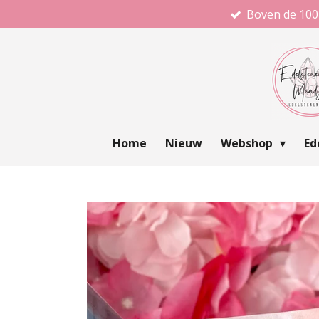
Boven de 100
Ga
direct
naar
de
hoofdinhoud
Home
Nieuw
Webshop
Ed