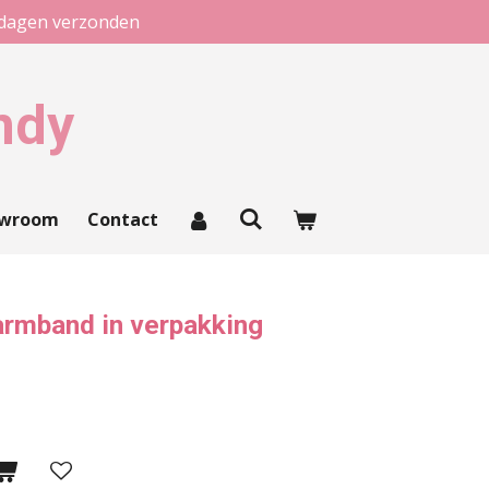
kdagen verzonden
ndy
owroom
Contact
 armband in verpakking