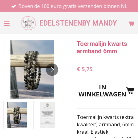
Boven de 100 euro gratis verzenden binnen NL
Ga
direct
naar
EDELSTENEN
BY MANDY
de
hoofdinhoud
Toermalijn kwarts
armband 6mm
€ 5,75
IN
WINKELWAGEN
Toermalijn kwarts (extra
kwaliteit) armband, 6mm
kraal. Elastiek