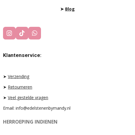
➤
Blog
I
T
W
N
I
H
S
K
A
T
T
T
Klantenservice:
A
O
S
G
K
A
R
P
A
P
➤
Verzending
M
➤
Retourneren
➤
Veel gestelde vragen
Email: info@edelstenenbymandy.nl
HERROEPING INDIENEN