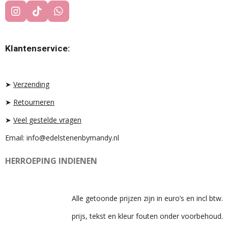
I
T
W
N
I
H
S
K
A
T
T
T
Klantenservice:
A
O
S
G
K
A
R
P
A
P
➤
Verzending
M
➤
Retourneren
➤
Veel gestelde vragen
Email: info@edelstenenbymandy.nl
HERROEPING INDIENEN
Alle getoonde prijzen zijn in euro’s en incl btw.
prijs, tekst en kleur fouten onder voorbehoud.