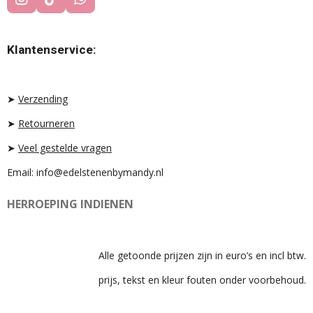
I
T
W
N
I
H
S
K
A
T
T
T
Klantenservice:
A
O
S
G
K
A
R
P
A
P
➤
Verzending
M
➤
Retourneren
➤
Veel gestelde vragen
Email: info@edelstenenbymandy.nl
HERROEPING INDIENEN
Alle getoonde prijzen zijn in euro’s en incl btw.
prijs, tekst en kleur fouten onder voorbehoud.