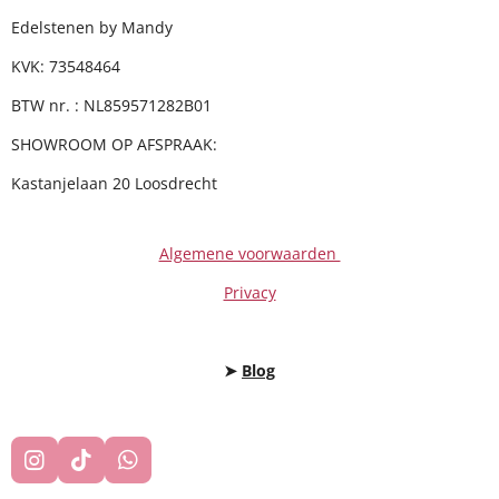
Edelstenen by Mandy
KVK: 73548464
BTW nr. : NL859571282B01
SHOWROOM OP AFSPRAAK:
Kastanjelaan 20 Loosdrecht
Algemene voorwaarden
Privacy
➤
Blog
I
T
W
N
I
H