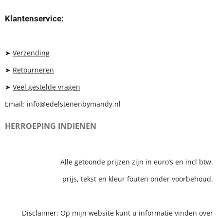
S
K
A
T
T
T
Klantenservice:
A
O
S
G
K
A
R
P
A
P
➤
Verzending
M
➤
Retourneren
➤
Veel gestelde vragen
Email: info@edelstenenbymandy.nl
HERROEPING INDIENEN
Alle getoonde prijzen zijn in euro’s en incl btw.
prijs, tekst en kleur fouten onder voorbehoud.
Disclaimer: Op mijn website kunt u informatie vinden over