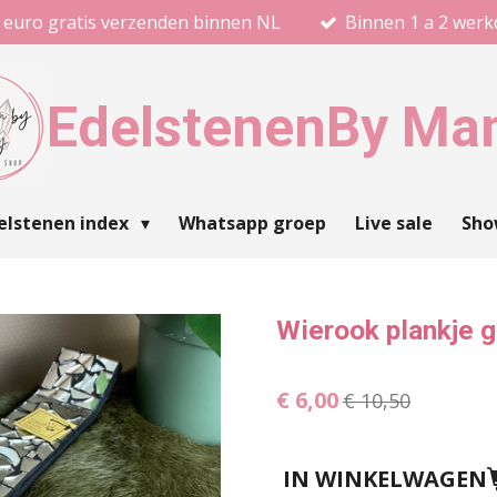
 euro gratis verzenden binnen NL
Binnen 1 a 2 wer
Edelstenen
By Ma
elstenen index
Whatsapp groep
Live sale
Sh
Wierook plankje 
€ 6,00
€ 10,50
IN WINKELWAGEN