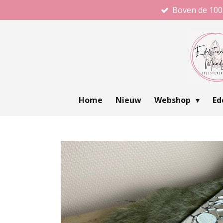
Boven de 100
Ga
direct
naar
de
hoofdinhoud
Home
Nieuw
Webshop
Ed