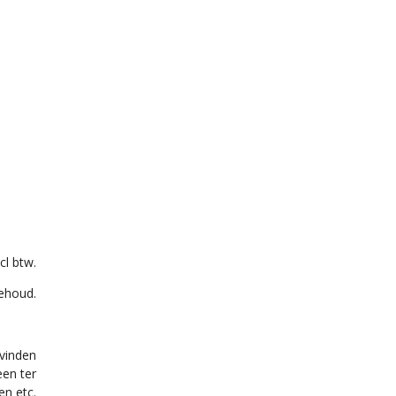
cl btw.
behoud.
 vinden
een ter
en etc.