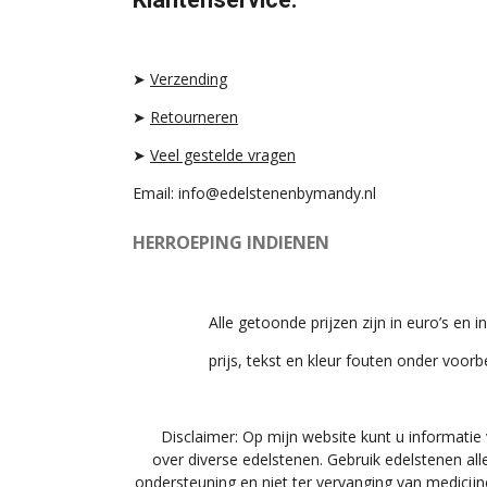
A
O
S
G
K
A
R
P
A
P
➤
Verzending
M
➤
Retourneren
➤
Veel gestelde vragen
Email: info@edelstenenbymandy.nl
HERROEPING INDIENEN
Alle getoonde prijzen zijn in euro’s en in
prijs, tekst en kleur fouten onder voor
Disclaimer: Op mijn website kunt u informatie
over diverse edelstenen. Gebruik edelstenen all
ondersteuning en niet ter vervanging van medicijn