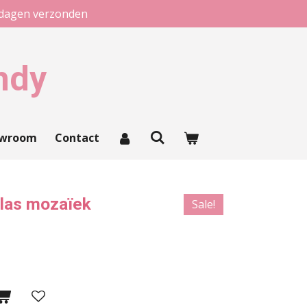
kdagen verzonden
ndy
owroom
Contact
glas mozaïek
Sale!