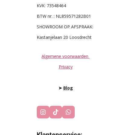
KVK: 73548464
BTW nr. : NL859571282B01
SHOWROOM OP AFSPRAAK:
Kastanjelaan 20 Loosdrecht
Algemene voorwaarden
Privacy
➤
Blog
I
T
W
N
I
H
S
K
A
T
T
T
Klantenservice: