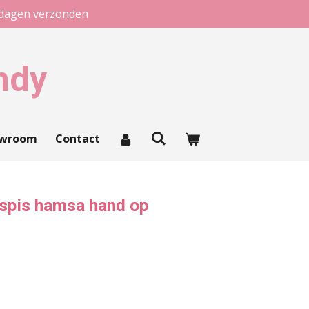
kdagen verzonden
ndy
owroom
Contact
aspis hamsa hand op