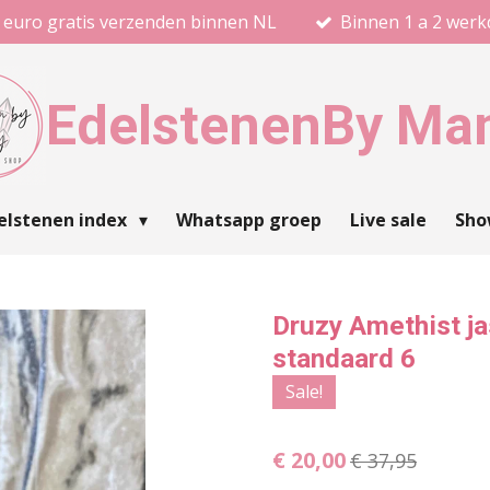
 euro gratis verzenden binnen NL
Binnen 1 a 2 wer
Edelstenen
By Ma
elstenen index
Whatsapp groep
Live sale
Sh
Druzy Amethist j
standaard 6
Sale!
€ 20,00
€ 37,95