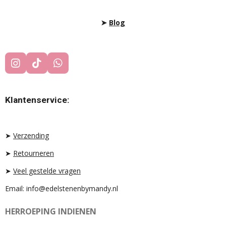
➤
Blog
I
T
W
N
I
H
S
K
A
T
T
T
Klantenservice:
A
O
S
G
K
A
R
P
A
P
➤
Verzending
M
➤
Retourneren
➤
Veel gestelde vragen
Email: info@edelstenenbymandy.nl
HERROEPING INDIENEN