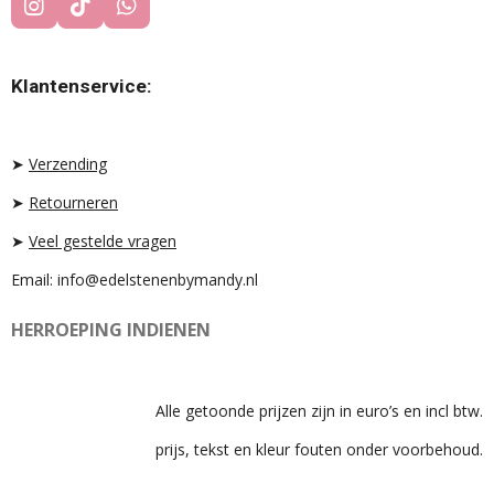
I
T
W
N
I
H
S
K
A
T
T
T
Klantenservice:
A
O
S
G
K
A
R
P
A
P
➤
Verzending
M
➤
Retourneren
➤
Veel gestelde vragen
Email: info@edelstenenbymandy.nl
HERROEPING INDIENEN
Alle getoonde prijzen zijn in euro’s en incl btw.
prijs, tekst en kleur fouten onder voorbehoud.