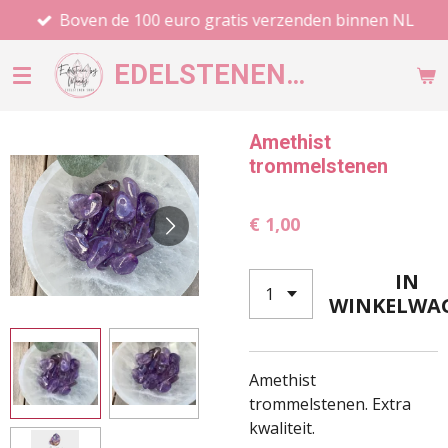
Boven de 100 euro gratis verzenden binnen NL
Ga
direct
EDELSTENEN
BY MANDY
naar
de
hoofdinhoud
Amethist
trommelstenen
€ 1,00
IN
WINKELWA
Amethist
trommelstenen. Extra
kwaliteit.