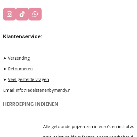
I
T
W
N
I
H
S
K
A
T
T
T
Klantenservice:
A
O
S
G
K
A
R
P
A
P
➤
Verzending
M
➤
Retourneren
➤
Veel gestelde vragen
Email: info@edelstenenbymandy.nl
HERROEPING INDIENEN
Alle getoonde prijzen zijn in euro’s en incl btw.