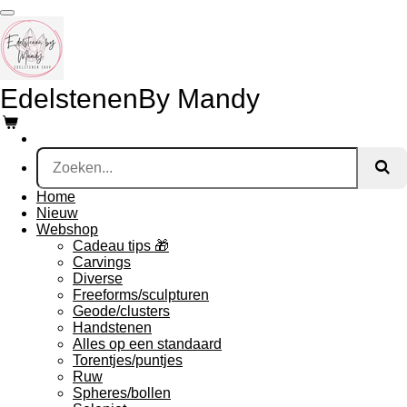
Ga
direct
naar
de
hoofdinhoud
Edelstenen
By Mandy
Home
Nieuw
Webshop
Cadeau tips 🎁
Carvings
Diverse
Freeforms/sculpturen
Geode/clusters
Handstenen
Alles op een standaard
Torentjes/puntjes
Ruw
Spheres/bollen