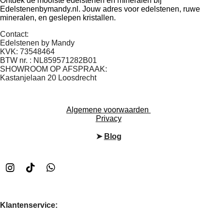
Ontdek de mooiste edelstenen en mineralen bij
Edelstenenbymandy.nl. Jouw adres voor edelstenen, ruwe
mineralen, en geslepen kristallen.
Contact:
Edelstenen by Mandy
KVK: 73548464
BTW nr. : NL859571282B01
SHOWROOM OP AFSPRAAK:
Kastanjelaan 20 Loosdrecht
Algemene voorwaarden
Privacy
➤
Blog
I
T
W
n
i
h
s
k
a
t
T
t
Klantenservice:
a
o
s