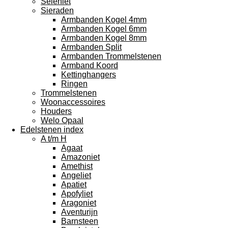
Seleniet
Sieraden
Armbanden Kogel 4mm
Armbanden Kogel 6mm
Armbanden Kogel 8mm
Armbanden Split
Armbanden Trommelstenen
Armband Koord
Kettinghangers
Ringen
Trommelstenen
Woonaccessoires
Houders
Welo Opaal
Edelstenen index
A t/m H
Agaat
Amazoniet
Amethist
Angeliet
Apatiet
Apofyliet
Aragoniet
Aventurijn
Barnsteen