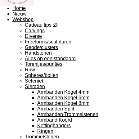
Home
Nieuw
Webshop
Cadeau tips 🎁
Carvings
Diverse
Freeforms/sculpturen
Geode/clusters
Handstenen
Alles op een standaard
Torentjes/puntjes
Ruw
Spheres/bollen
Seleniet
Sieraden
Armbanden Kogel 4mm
Armbanden Kogel 6mm
Armbanden Kogel 8mm
Armbanden Split
Armbanden Trommelstenen
Armband Koord
Kettinghangers
Ringen
Trommelstenen