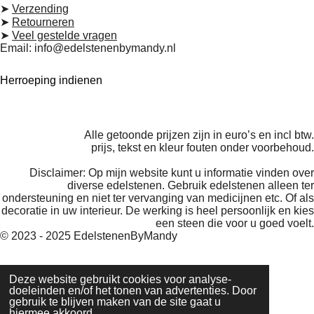
g
k
A
➤
Verzending
r
p
➤
Retourneren
a
p
➤
Veel gestelde vragen
m
Email: info@edelstenenbymandy.nl
Herroeping indienen
Alle getoonde prijzen zijn in euro’s en incl btw.
prijs, tekst en kleur fouten onder voorbehoud.
Disclaimer: Op mijn website kunt u informatie vinden over
diverse edelstenen. Gebruik edelstenen alleen ter
ondersteuning en niet ter vervanging van medicijnen etc. Of als
decoratie in uw interieur. De werking is heel persoonlijk en kies
een steen die voor u goed voelt.
© 2023 - 2025 EdelstenenByMandy
Deze website gebruikt cookies voor analyse-
doeleinden en/of het tonen van advertenties. Door
gebruik te blijven maken van de site gaat u
hiermee akkoord.