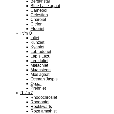
Bergkristal
Blue Lace agaat
Carneool
Celestien
Charoiet
Citrien
Fluoriet
I t/m Q
Ioliet
Kunziet
Kyaniet
Labradoriet
Lapis Lazuli
Lepidoliet
Malachiet
Maansteen
Mos agaat
Oceaan Jaspis
Opaal
Prehniet
R t/m Z
Rhodochrosiet
Rhodoniet
Rookkwarts
Roze amethist