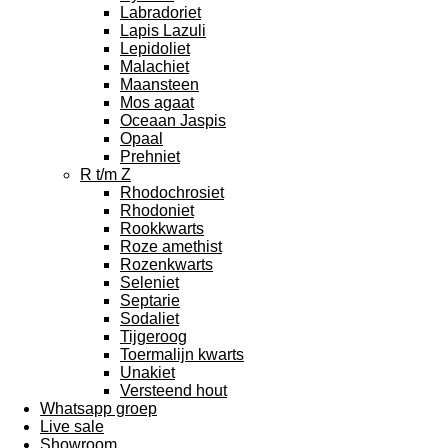
Labradoriet
Lapis Lazuli
Lepidoliet
Malachiet
Maansteen
Mos agaat
Oceaan Jaspis
Opaal
Prehniet
R t/m Z
Rhodochrosiet
Rhodoniet
Rookkwarts
Roze amethist
Rozenkwarts
Seleniet
Septarie
Sodaliet
Tijgeroog
Toermalijn kwarts
Unakiet
Versteend hout
Whatsapp groep
Live sale
Showroom