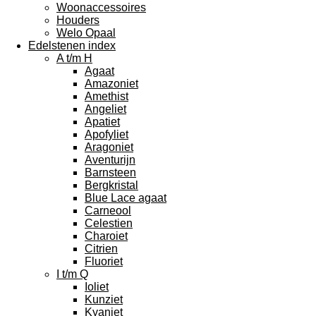
Woonaccessoires
Houders
Welo Opaal
Edelstenen index
A t/m H
Agaat
Amazoniet
Amethist
Angeliet
Apatiet
Apofyliet
Aragoniet
Aventurijn
Barnsteen
Bergkristal
Blue Lace agaat
Carneool
Celestien
Charoiet
Citrien
Fluoriet
I t/m Q
Ioliet
Kunziet
Kyaniet