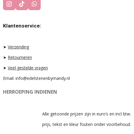
I
T
W
N
I
H
S
K
A
T
T
T
Klantenservice:
A
O
S
G
K
A
R
P
A
P
➤
Verzending
M
➤
Retourneren
➤
Veel gestelde vragen
Email: info@edelstenenbymandy.nl
HERROEPING INDIENEN
Alle getoonde prijzen zijn in euro’s en incl btw.
prijs, tekst en kleur fouten onder voorbehoud.