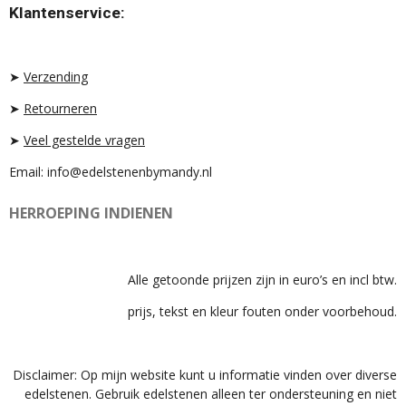
T
T
T
Klantenservice:
A
O
S
G
K
A
R
P
A
P
➤
Verzending
M
➤
Retourneren
➤
Veel gestelde vragen
Email: info@edelstenenbymandy.nl
HERROEPING INDIENEN
Alle getoonde prijzen zijn in euro’s en incl btw.
prijs, tekst en kleur fouten onder voorbehoud.
Disclaimer: Op mijn website kunt u informatie vinden over diverse
edelstenen. Gebruik edelstenen alleen ter ondersteuning en niet