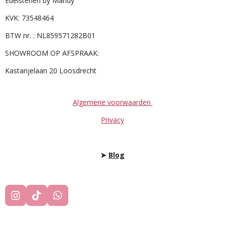
Edelstenen by Mandy
KVK: 73548464
BTW nr. : NL859571282B01
SHOWROOM OP AFSPRAAK:
Kastanjelaan 20 Loosdrecht
Algemene voorwaarden
Privacy
➤
Blog
I
T
W
N
I
H
S
K
A