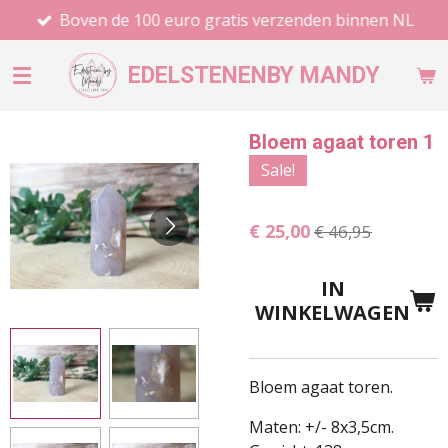
Boven de 100 euro gratis verzenden binnen NL
Ga
direct
naar
EDELSTENEN
BY MANDY
de
hoofdinhoud
Bloem agaat toren 1
Sale!
€ 25,00
€ 46,95
IN
WINKELWAGEN
Bloem agaat toren.
Maten: +/- 8x3,5cm.