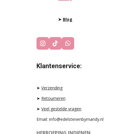
➤
Blog
I
T
W
N
I
H
S
K
A
T
T
T
Klantenservice:
A
O
S
G
K
A
R
P
A
P
➤
Verzending
M
➤
Retourneren
➤
Veel gestelde vragen
Email: info@edelstenenbymandy.nl
HERROEPING INDIENEN