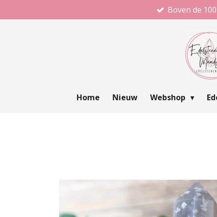
Boven de 100
Ga
direct
naar
de
hoofdinhoud
Home
Nieuw
Webshop
Ed