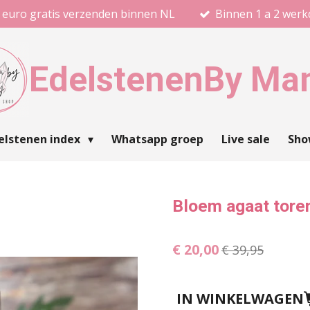
 euro gratis verzenden binnen NL
Binnen 1 a 2 wer
Edelstenen
By Ma
elstenen index
Whatsapp groep
Live sale
Sh
Bloem agaat tore
€ 20,00
€ 39,95
IN WINKELWAGEN