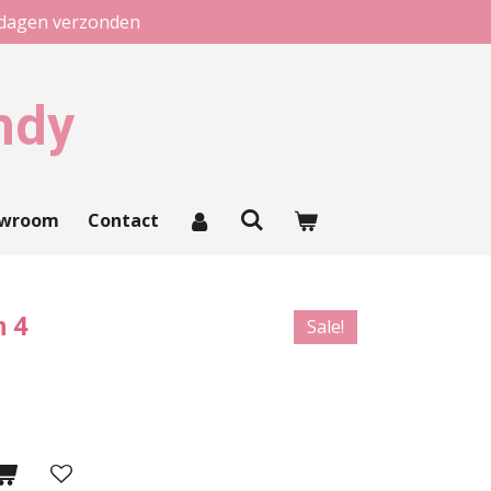
kdagen verzonden
ndy
owroom
Contact
n 4
Sale!