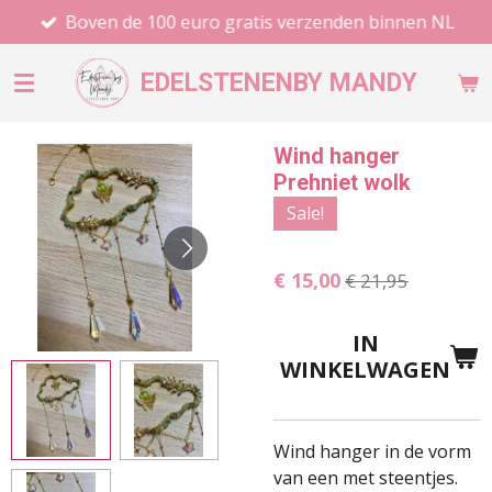
Boven de 100 euro gratis verzenden binnen NL
Ga
direct
naar
EDELSTENEN
BY MANDY
de
hoofdinhoud
Wind hanger
Prehniet wolk
Sale!
€ 15,00
€ 21,95
IN
WINKELWAGEN
Wind hanger in de vorm
van een met steentjes.