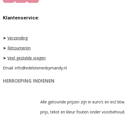
N
I
H
S
K
A
T
T
T
Klantenservice:
A
O
S
G
K
A
R
P
A
P
➤
Verzending
M
➤
Retourneren
➤
Veel gestelde vragen
Email: info@edelstenenbymandy.nl
HERROEPING INDIENEN
Alle getoonde prijzen zijn in euro’s en incl btw.
prijs, tekst en kleur fouten onder voorbehoud.