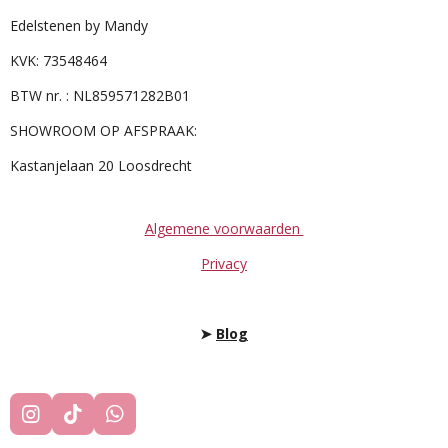
Edelstenen by Mandy
KVK: 73548464
BTW nr. : NL859571282B01
SHOWROOM OP AFSPRAAK:
Kastanjelaan 20 Loosdrecht
Algemene voorwaarden
Privacy
➤
Blog
I
T
W
N
I
H