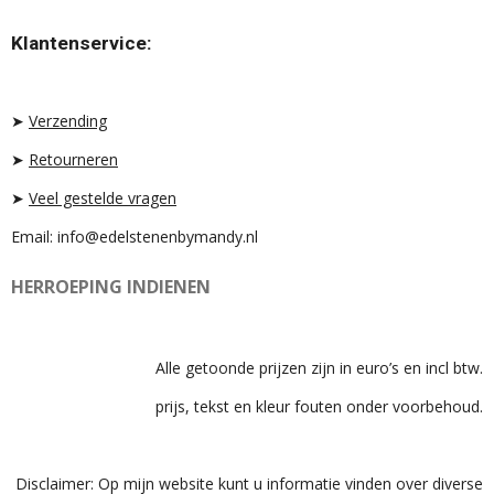
S
K
A
T
T
T
Klantenservice:
A
O
S
G
K
A
R
P
A
P
➤
Verzending
M
➤
Retourneren
➤
Veel gestelde vragen
Email: info@edelstenenbymandy.nl
HERROEPING INDIENEN
Alle getoonde prijzen zijn in euro’s en incl btw.
prijs, tekst en kleur fouten onder voorbehoud.
Disclaimer: Op mijn website kunt u informatie vinden over diverse