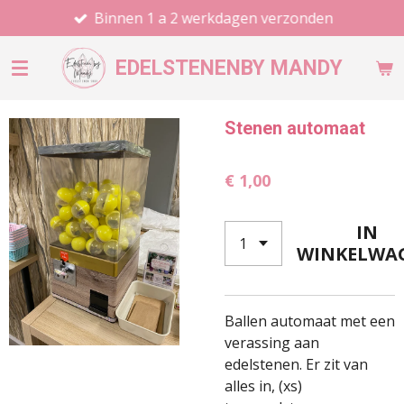
Binnen 1 a 2 werkdagen verzonden
Ga
direct
naar
EDELSTENEN
BY MANDY
de
hoofdinhoud
Stenen automaat
€ 1,00
IN
WINKELWA
Ballen automaat met een
verassing aan
edelstenen. Er zit van
alles in, (xs)