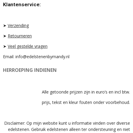
T
T
T
Klantenservice:
A
O
S
G
K
A
R
P
A
P
➤
Verzending
M
➤
Retourneren
➤
Veel gestelde vragen
Email: info@edelstenenbymandy.nl
HERROEPING INDIENEN
Alle getoonde prijzen zijn in euro’s en incl btw.
prijs, tekst en kleur fouten onder voorbehoud.
Disclaimer: Op mijn website kunt u informatie vinden over diverse
edelstenen. Gebruik edelstenen alleen ter ondersteuning en niet