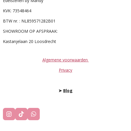
Edelstenen by Mandy
KVK: 73548464
BTW nr. : NL859571282B01
SHOWROOM OP AFSPRAAK:
Kastanjelaan 20 Loosdrecht
Algemene voorwaarden
Privacy
➤
Blog
I
T
W
N
I
H
S
K
A