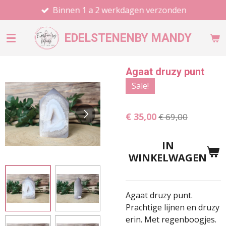
Binnen 1 a 2 werkdagen verzonden
Ga
direct
naar
EDELSTENEN
BY MANDY
de
hoofdinhoud
Agaat druzy punt
Sale!
€ 35,00
€ 69,00
IN
WINKELWAGEN
Agaat druzy punt.
Prachtige lijnen en druzy
erin. Met regenboogjes.