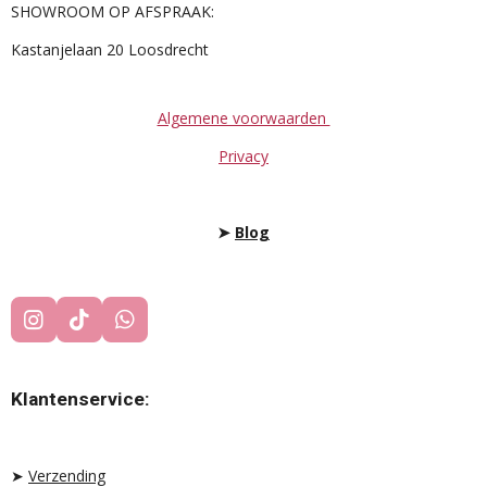
SHOWROOM OP AFSPRAAK:
Kastanjelaan 20 Loosdrecht
Algemene voorwaarden
Privacy
➤
Blog
I
T
W
N
I
H
S
K
A
T
T
T
Klantenservice:
A
O
S
G
K
A
R
P
A
P
➤
Verzending