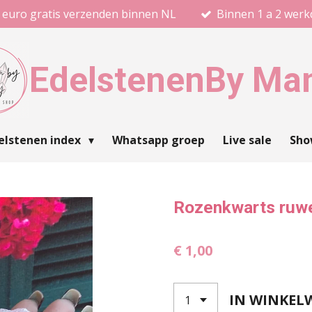
 euro gratis verzenden binnen NL
Binnen 1 a 2 wer
Edelstenen
By Ma
elstenen index
Whatsapp groep
Live sale
Sh
Rozenkwarts ruw
€ 1,00
IN WINKEL