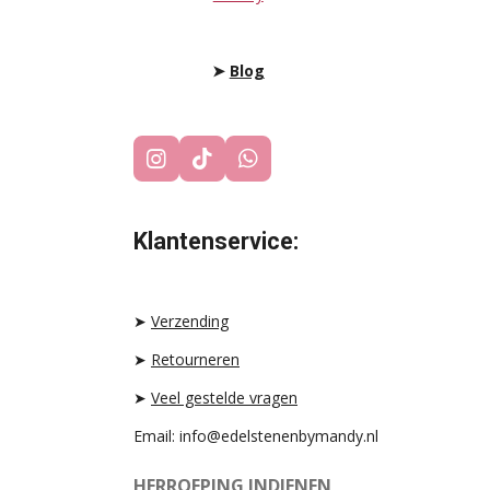
➤
Blog
I
T
W
N
I
H
S
K
A
T
T
T
Klantenservice:
A
O
S
G
K
A
R
P
A
P
➤
Verzending
M
➤
Retourneren
➤
Veel gestelde vragen
Email: info@edelstenenbymandy.nl
HERROEPING INDIENEN