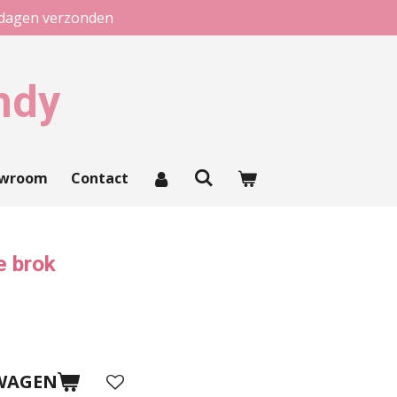
kdagen verzonden
ndy
owroom
Contact
e brok
WAGEN