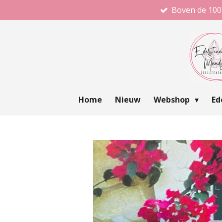
Boven de 100
Ga
direct
naar
de
hoofdinhoud
Home
Nieuw
Webshop
Ed