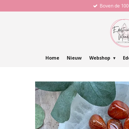
Boven de 100
Ga
direct
naar
de
hoofdinhoud
Home
Nieuw
Webshop
Ed