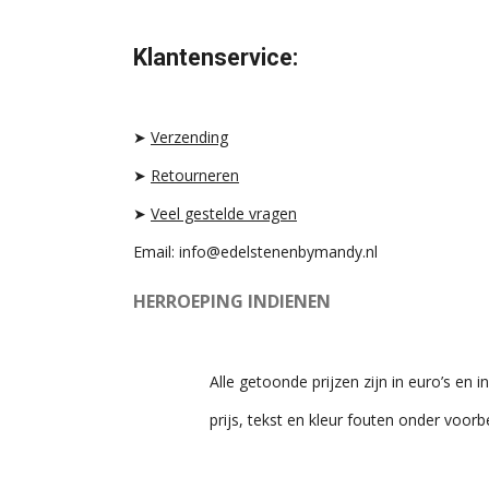
N
I
H
S
K
A
T
T
T
Klantenservice:
A
O
S
G
K
A
R
P
A
P
➤
Verzending
M
➤
Retourneren
➤
Veel gestelde vragen
Email: info@edelstenenbymandy.nl
HERROEPING INDIENEN
Alle getoonde prijzen zijn in euro’s en in
prijs, tekst en kleur fouten onder voor