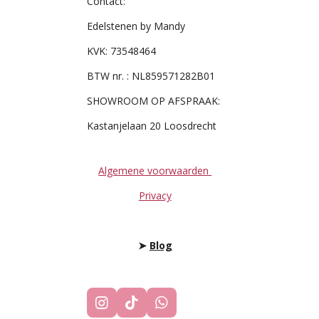
Contact:
Edelstenen by Mandy
KVK: 73548464
BTW nr. : NL859571282B01
SHOWROOM OP AFSPRAAK:
Kastanjelaan 20 Loosdrecht
Algemene voorwaarden
Privacy
➤
Blog
I
T
W