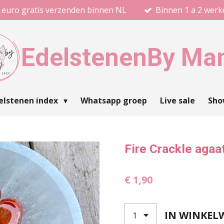
 euro gratis verzenden binnen NL
Binnen 1 a 2 wer
Edelstenen
By Ma
elstenen index
Whatsapp groep
Live sale
Sh
Fire Crackle aga
€ 1,90
IN WINKEL