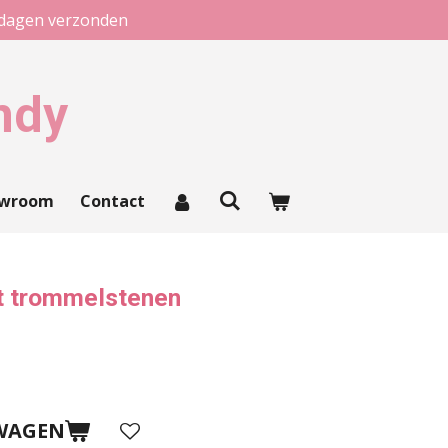
kdagen verzonden
ndy
owroom
Contact
at trommelstenen
WAGEN