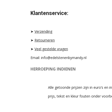
N
I
H
S
K
A
T
T
T
Klantenservice:
A
O
S
G
K
A
R
P
A
P
➤
Verzending
M
➤
Retourneren
➤
Veel gestelde vragen
Email: info@edelstenenbymandy.nl
HERROEPING INDIENEN
Alle getoonde prijzen zijn in euro’s en in
prijs, tekst en kleur fouten onder voor