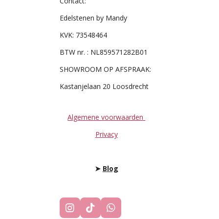
Contact:
Edelstenen by Mandy
KVK: 73548464
BTW nr. : NL859571282B01
SHOWROOM OP AFSPRAAK:
Kastanjelaan 20 Loosdrecht
Algemene voorwaarden
Privacy
➤
Blog
I
T
W