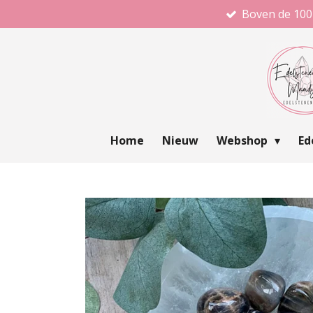
Boven de 100
Ga
direct
naar
de
hoofdinhoud
Home
Nieuw
Webshop
Ed