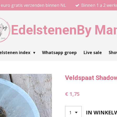
 euro gratis verzenden binnen NL
Binnen 1 a 2 wer
Edelstenen
By Ma
elstenen index
Whatsapp groep
Live sale
Sh
Veldspaat Shado
€ 1,75
IN WINKEL