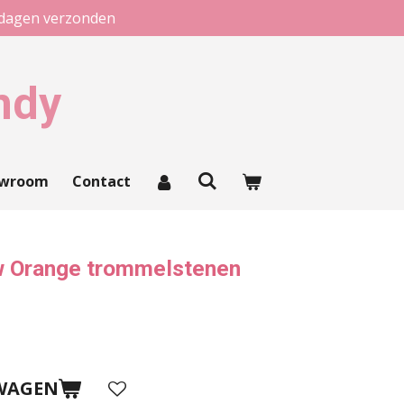
kdagen verzonden
ndy
owroom
Contact
w Orange trommelstenen
WAGEN