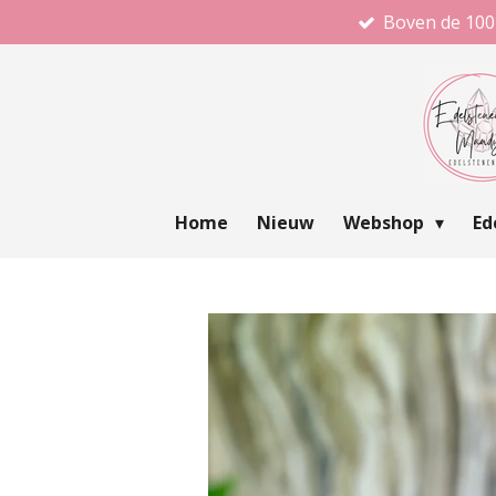
Boven de 100
Ga
direct
naar
de
hoofdinhoud
Home
Nieuw
Webshop
Ed