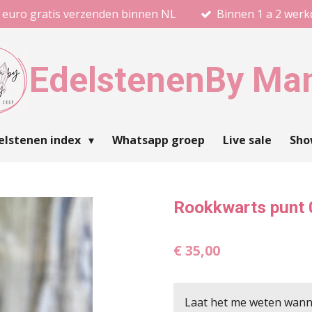
 euro gratis verzenden binnen NL
Binnen 1 a 2 wer
Edelstenen
By Ma
elstenen index
Whatsapp groep
Live sale
Sh
Rookkwarts punt
€ 35,00
Laat het me weten wanne