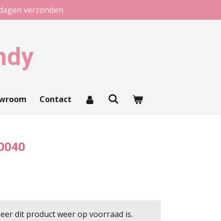
kdagen verzonden
ndy
owroom
Contact
 0040
er dit product weer op voorraad is.