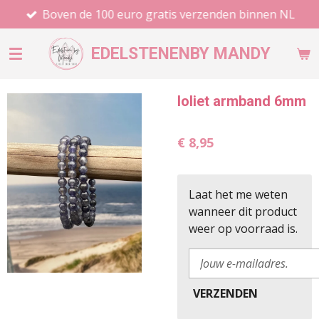
Boven de 100 euro gratis verzenden binnen NL
Ga
direct
naar
EDELSTENEN
BY MANDY
de
hoofdinhoud
Ioliet armband 6mm
€ 8,95
Laat het me weten
wanneer dit product
weer op voorraad is.
VERZENDEN