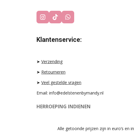
I
T
W
N
I
H
S
K
A
T
T
T
Klantenservice:
A
O
S
G
K
A
R
P
A
P
➤
Verzending
M
➤
Retourneren
➤
Veel gestelde vragen
Email: info@edelstenenbymandy.nl
HERROEPING INDIENEN
Alle getoonde prijzen zijn in euro’s en in