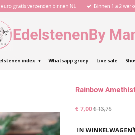
 euro gratis verzenden binnen NL
Binnen 1 a 2 wer
Edelstenen
By Ma
elstenen index
Whatsapp groep
Live sale
Sh
Rainbow Amethist
€ 7,00
€ 13,75
IN WINKELWAGEN