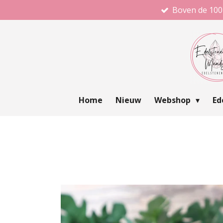
Boven de 100
Ga
direct
naar
de
hoofdinhoud
Home
Nieuw
Webshop
Ed