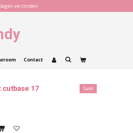
kdagen verzonden
ndy
owroom
Contact
 cutbase 17
Sale!