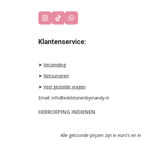
I
T
W
N
I
H
S
K
A
T
T
T
Klantenservice:
A
O
S
G
K
A
R
P
A
P
➤
Verzending
M
➤
Retourneren
➤
Veel gestelde vragen
Email: info@edelstenenbymandy.nl
HERROEPING INDIENEN
Alle getoonde prijzen zijn in euro’s en in