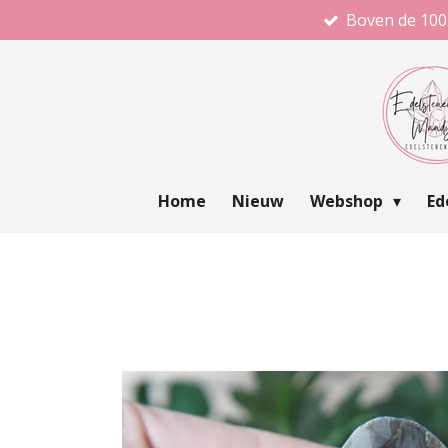
Boven de 100
Ga
direct
naar
de
hoofdinhoud
Home
Nieuw
Webshop
Ed