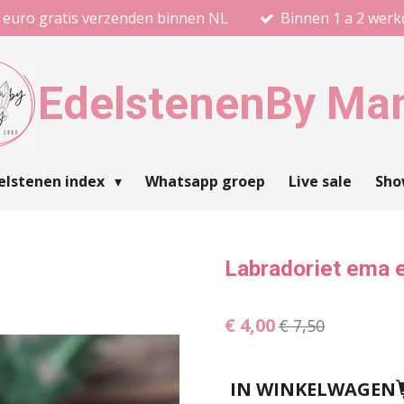
 euro gratis verzenden binnen NL
Binnen 1 a 2 wer
Edelstenen
By Ma
elstenen index
Whatsapp groep
Live sale
Sh
Labradoriet ema 
€ 4,00
€ 7,50
IN WINKELWAGEN