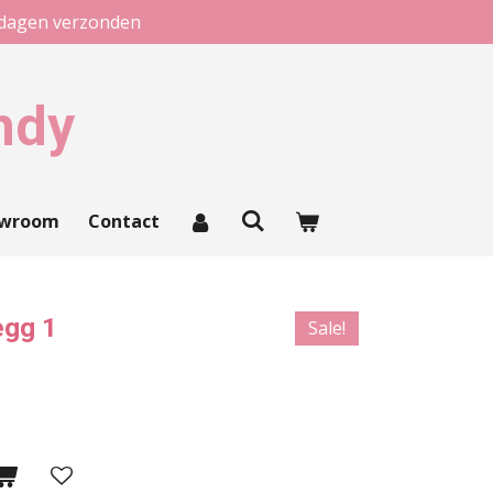
kdagen verzonden
ndy
owroom
Contact
egg 1
Sale!