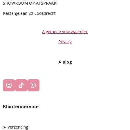
SHOWROOM OP AFSPRAAK:
Kastanjelaan 20 Loosdrecht
Algemene voorwaarden
Privacy
➤
Blog
I
T
W
N
I
H
S
K
A
T
T
T
Klantenservice:
A
O
S
G
K
A
R
P
A
P
➤
Verzending